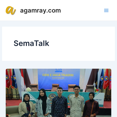
Lewati
Main
agamray.com
ke
Men
konten
SemaTalk