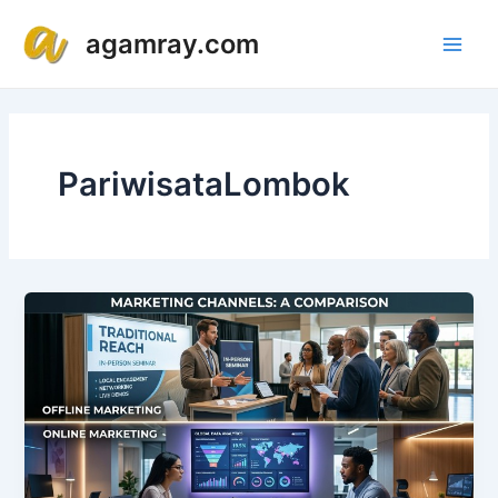
Lewati
Main
agamray.com
ke
Men
konten
PariwisataLombok