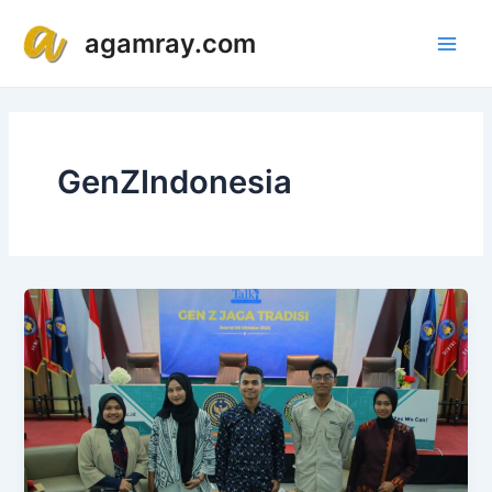
Lewati
Main
agamray.com
ke
Men
konten
GenZIndonesia