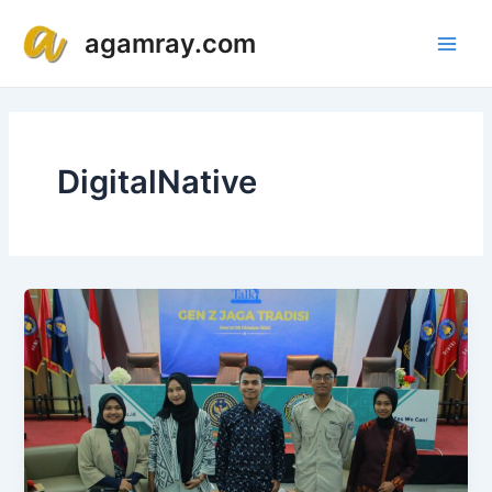
Lewati
Main
agamray.com
ke
Men
konten
DigitalNative