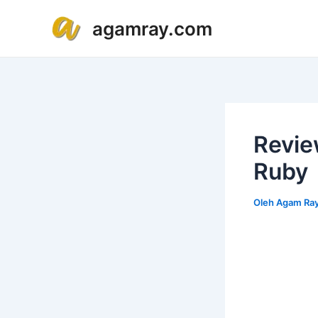
Lewati
Post
agamray.com
ke
navigation
konten
Revie
Ruby
Oleh
Agam Ray