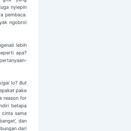
uga nyiepin
ara pembaca.
yak ngobrol
genali lebih
seperti apa?
pertanyaan-
kigai
lo
?
But
sepakat pake
‘a reason for
ndiri betapa
o cinta sama
banget’, dan
abungan dari