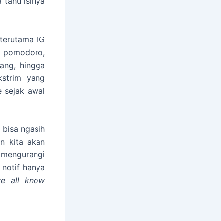
 tahu isinya
terutama IG
n pomodoro,
ang, hingga
strim yang
e sejak awal
a bisa ngasih
n kita akan
h mengurangi
 notif hanya
e all know