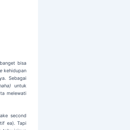
banget bisa
de
kehidupan
ya. Sebagai
 haha)
untuk
rta melewati
pake second
if ea). Tapi