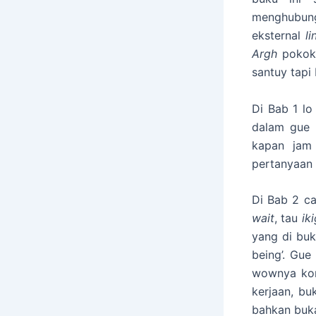
menghubung
eksternal
l
Argh
pokok
santuy tapi 
Di Bab 1 lo
dalam gue i
kapan jam 
pertanyaan 
Di Bab 2 c
wait
, tau
ik
yang di buk
being’. Gue
wownya kons
kerjaan, bu
bahkan buka