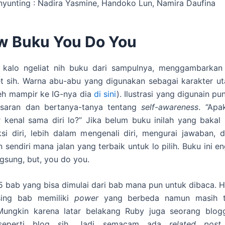
nyunting : Nadira Yasmine, Handoko Lun, Namira Daufina
w Buku You Do You
l, kalo ngeliat nih buku dari sampulnya, menggambarkan
t sih. Warna abu-abu yang digunakan sebagai karakter ut
eh mampir ke IG-nya dia
di sini
). Ilustrasi yang digunain pu
saran dan bertanya-tanya tentang
self-awareness
. “Apa
 kenal sama diri lo?” Jika belum buku inilah yang bakal
ksi diri, lebih dalam mengenali diri, mengurai jawaban, 
sendiri mana jalan yang terbaik untuk lo pilih. Buku ini e
gsung, but,
you do you.
i 5 bab yang bisa dimulai dari bab mana pun untuk dibaca. Ha
sing bab memiliki
power
yang berbeda namun masih t
 Mungkin karena latar belakang Ruby juga seorang blogge
seperti blog sih. Jadi semacam ada
related post