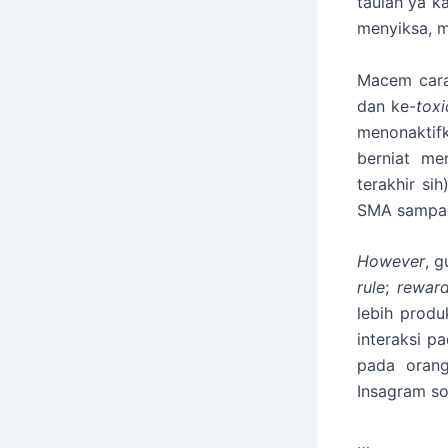
taulah ya k
menyiksa,
Macem cara
dan ke-
toxi
menonaktif
berniat me
terakhir si
SMA sampai
However
, g
rule
;
rewa
lebih produ
interaksi p
pada orang
Insagram so
…