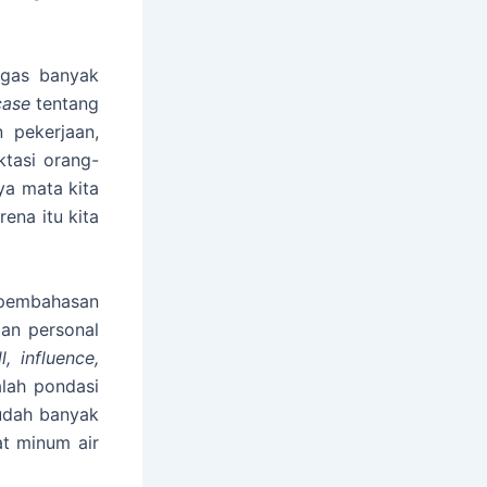
agas banyak
case
tentang
n pekerjaan,
ktasi orang-
ya mata kita
ena itu kita
 pembahasan
dan personal
ll, influence,
alah
pondasi
udah banyak
at minum air