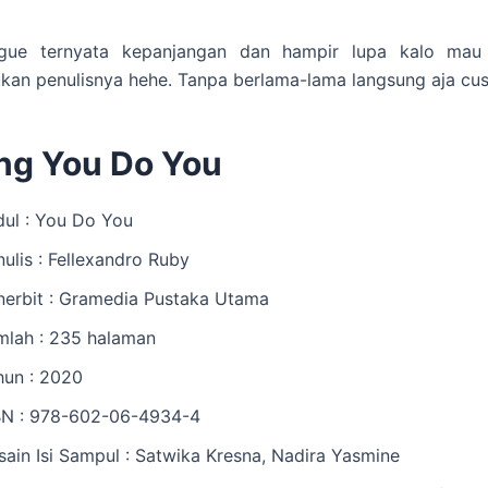
 gue ternyata kepanjangan dan hampir lupa kalo mau
kan penulisnya hehe. Tanpa berlama-lama langsung aja cus
ng You Do You
dul : You Do You
ulis : Fellexandro Ruby
nerbit : Gramedia Pustaka Utama
mlah : 235 halaman
hun : 2020
BN : 978-602-06-4934-4
sain Isi Sampul : Satwika Kresna, Nadira Yasmine