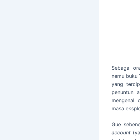
Sebagai or
nemu buku Y
yang terci
penuntun 
mengenali d
masa eksplo
Gue seben
account
(y