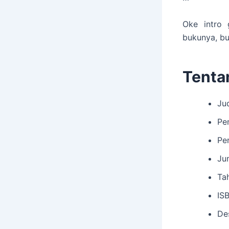
Oke intro
bukunya, bu
Tenta
Ju
Pen
Pe
Ju
Ta
IS
De