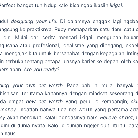
erfect banget tuh hidup kalo bisa ngaplikasiin
ikigai
.
udul
designing your life
. Di dalamnya enggak lagi ngeb
 langsung ke praktiknya! Ruby memaparkan satu demi satu
i diri. Mulai dari cerita mencari ikigai, mengubah halua
gusaha atau profesional, idealisme yang dipegang, ekpe
a mengajak kita untuk bersahabat dengan kegagalan. Intin
n terbuka tentang betapa luasnya karier ke depan, oleh kar
persiapan.
Are you ready?
lding your own net worth
. Pada bab ini mulai banyak
bisnisan, terutama kaitannya dengan mindset seseorang 
 Ada empat
new net worth
yang perlu lo kembangin;
ski
n
money
. Ingatlah bahwa tiga net worth yang pertama ad
ey
akan mengikuti kalau pondasinya baik.
Believe or not
, 
gini di dunia nyata. Kalo lo cuman ngejer duit, itu tu ibar
in haus!