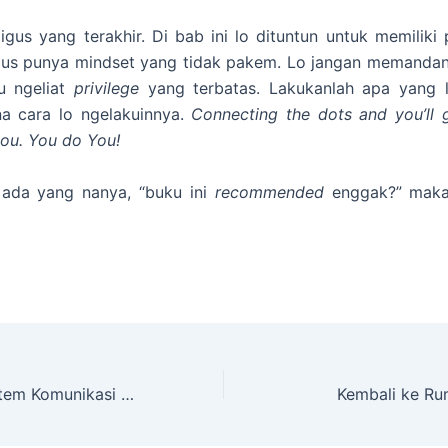
igus yang terakhir. Di bab ini lo dituntun untuk memiliki 
igus punya mindset yang tidak pakem. Lo jangan memandan
u ngeliat
privilege
yang terbatas. Lakukanlah apa yang 
na cara lo ngelakuinnya.
Connecting the dots and you’ll 
you. You do You!
 ada yang nanya, “buku ini
recommended
enggak?” mak

Resensi Buku Sistem Komunikasi Indonesia
Kembali ke Rum