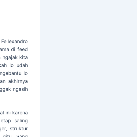
 Fellexandro
ama di feed
n ngajak kita
kah lo udah
 ngebantu lo
dan akhirnya
nggak ngasih
l ini karena
etap saling
r, struktur
gitu yang