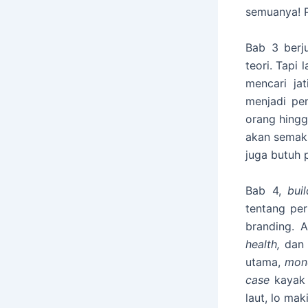
semuanya! P
Bab 3 berj
teori. Tapi
mencari jat
menjadi pen
orang hingg
akan semaki
juga butuh 
Bab 4,
bui
tentang per
branding.
health,
da
utama
,
mon
case
kayak 
laut, lo mak