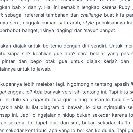
kan bab x dan y. Hal ini semakin lengkap karena Ruby j
ink
sebagai referensi tambahan dan
challenge
buat kita p
nya seru, enggak cuman satu arah,
style
penulisannya ka
berbobot banget, ‘isinya ‘daging’ dan ‘sayur’ banget.
 akan diajak untuk bertemu dengan diri sendiri. Untuk men
tu siapa sih? keahlian gue apa? cara belajar yang pas 
pinter dan bego otak gue untuk diajak kerja? dan 
lainnya untuk lo jawab.
akupannya lebih melebar lagi. Ngomongin tentang
apasih
i
igai
enggak lo? Ada banyak versi sih tentang ini. Tapi kita 
u ini dulu ya.
Ikigai
itu bisa gue bilang ‘alasan lo hidup’ – 
 yakin abis lu liat diagram di bawah, lo bisa nyimpulin se
ep ini. Jadi lo ngejalanin hidup bukan sekedar karena l
kan sekedar lo dapet duit dari situ, bukan sekadar itu ‘lo 
n sekedar kontribusi apa yang lo berikan ke dunia. Tapi g