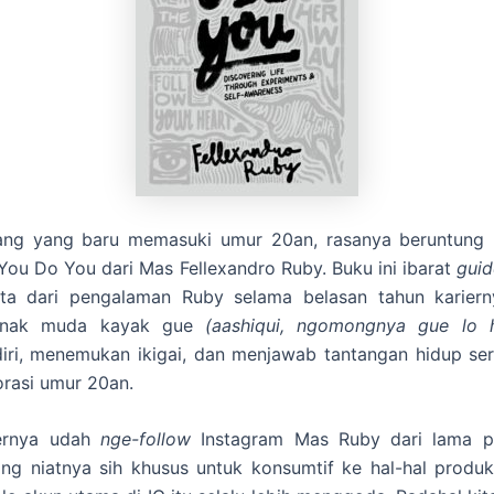
ang yang baru memasuki umur 20an, rasanya beruntung 
ou Do You dari Mas Fellexandro Ruby. Buku ini ibarat
gui
pta dari pengalaman Ruby selama belasan tahun kariern
anak muda kayak gue
(aashiqui, ngomongnya gue lo
iri, menemukan ikigai, dan menjawab tantangan hidup se
rasi umur 20an.
ernya udah
nge-follow
Instagram Mas Ruby dari lama 
ang niatnya sih khusus untuk konsumtif ke hal-hal produkt