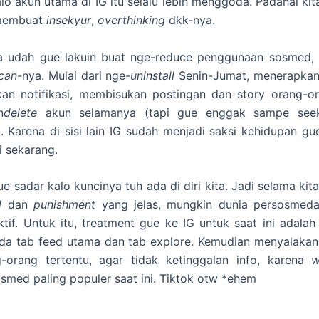
alo akun utama di IG itu selalu lebih menggoda. Padahal kita
 membuat
insekyur
,
overthinking
dkk-nya.
 udah gue lakuin buat nge-reduce penggunaan sosmed, 
can
-nya. Mulai dari nge-
uninstall
Senin-Jumat, menerapka
kan notifikasi, membisukan postingan dan story orang-or
n
delete
akun selamanya (tapi gue enggak sampe seek
h). Karena di sisi lain IG sudah menjadi saksi kehidupan gu
 sekarang.
ue sadar kalo kuncinya tuh ada di diri kita. Jadi selama kit
rd
dan
punishment
yang jelas, mungkin dunia persosmeda
ktif. Untuk itu, treatment gue ke IG untuk saat ini adala
ada tab feed utama dan tab explore. Kemudian menyalakan
-orang tertentu, agar tidak ketinggalan info, karena
w
smed paling populer saat ini. Tiktok otw *ehem