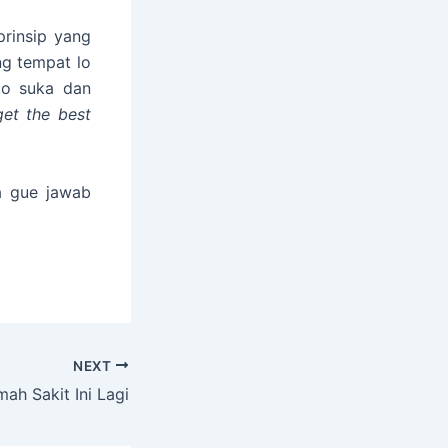
prinsip yang
g tempat lo
lo suka dan
get the best
a gue jawab

NEXT
ah Sakit Ini Lagi