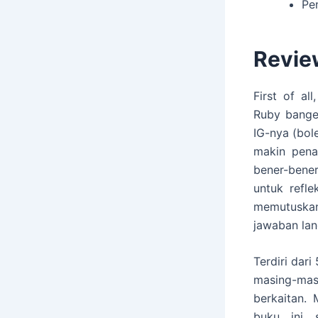
Pe
Revie
First of al
Ruby bange
IG-nya (bol
makin pena
bener-bener
untuk refle
memutuskan 
jawaban lan
Terdiri dar
masing-ma
berkaitan.
buku ini 