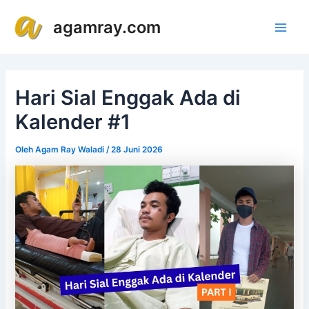
Lewati
Post
Main
agamray.com
ke
navigation
Men
konten
Hari Sial Enggak Ada di
Kalender #1
Oleh
Agam Ray Waladi
/
28 Juni 2026