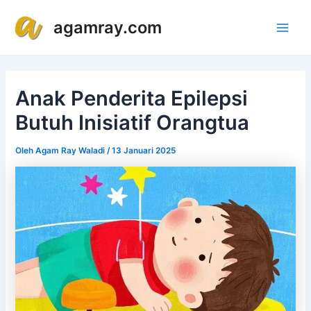
Lewati
Post
Main
agamray.com
ke
navigation
Men
konten
Anak Penderita Epilepsi
Butuh Inisiatif Orangtua
Oleh
Agam Ray Waladi
/
13 Januari 2025