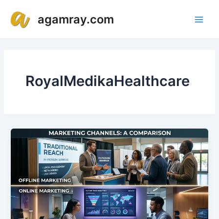
Lewati
Main
agamray.com
ke
Men
konten
RoyalMedikaHealthcare