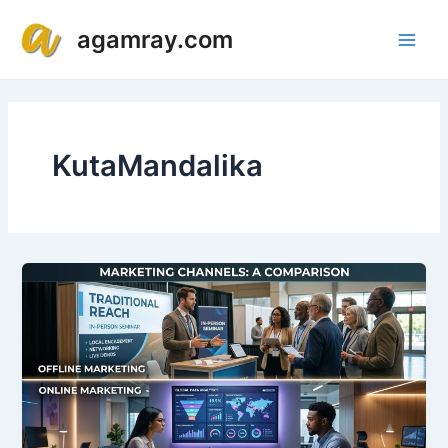
Lewati
Main
agamray.com
ke
Men
konten
KutaMandalika