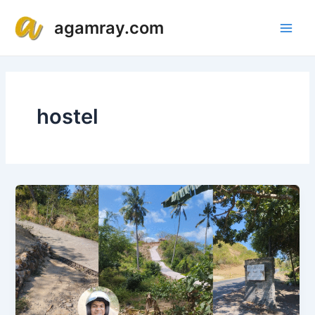
Lewati
Main
agamray.com
ke
Men
konten
hostel