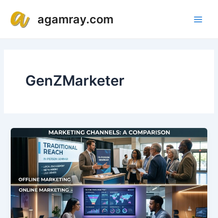
Lewati
Main
agamray.com
ke
Men
konten
GenZMarketer